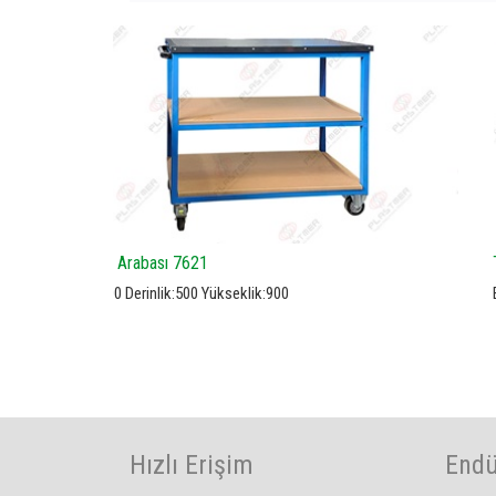
Takım Arabası 7521
En:1200 Derinlik:565 Yükseklik:1800
Hızlı Erişim
Endü