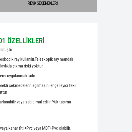
RENK SEÇENEKLERİ
01 ÖZELLİKLERİ
lmiştir.
eskopik ray kullanılır.Teleskopik ray mandalı
ylıkla çıkma riski yoktur.
temi uygulanmaktadır.
rekli çekmecelerin açılmasını engelleyici tekli
ttur.
rlanabilir veya sabit imal edilir. Yük taşıma
veya kenar fitil+Pvc veya MDF+Pvc olabilir.