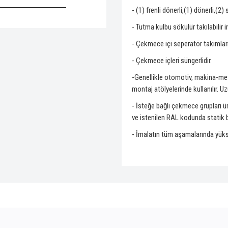
- (1) frenli dönerli,(1) dönerli,(2
- Tutma kulbu sökülür takılabilir i
- Çekmece içi seperatör takımları
- Çekmece içleri süngerlidir.
-Genellikle otomotiv, makina-met
montaj atölyelerinde kullanılır. U
- İsteğe bağlı çekmece grupları üre
ve istenilen RAL kodunda statik b
- İmalatın tüm aşamalarında yüksek