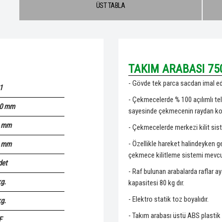
ÜST TABLA
TAKIM ARABASI 75
- Gövde tek parca sacdan imal edi
1
- Çekmecelerde % 100 açılımlı tel
0 mm
sayesinde çekmecenin raydan kola
 mm
- Çekmecelerde merkezi kilit sis
- Özellikle hareket halindeyken ge
 mm
çekmece kilitleme sistemi mevcu
det
- Raf bulunan arabalarda raflar aya
kg.
kapasitesi 80 kg dır.
- Elektro statik toz boyalıdır.
kg.
- Takım arabası üstü ABS plastik 
F