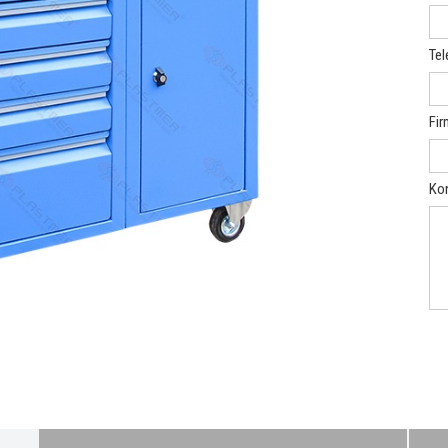
Tel
Fir
Ko