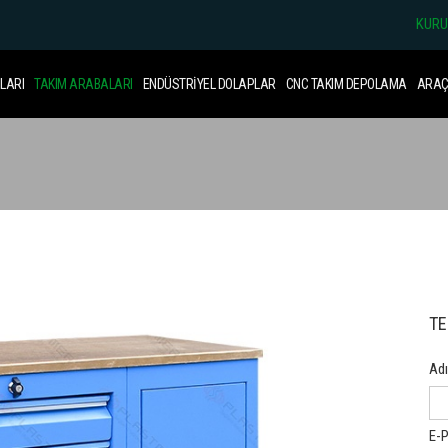
KUR
LARI
TAKIM ARABALARI
ENDÜSTRİYEL DOLAPLAR
CNC TAKIM DEPOLAMA
ARAÇ 
TE
Adı
E-