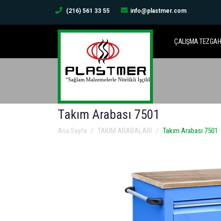
(216) 561 33 55
info@plastmer.com
ÇALIŞMA TEZGAH
Takım Arabası 7501
Ana Sayfa
TAKIM ARABALARI
Takım Arabası 7501