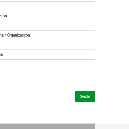
efon
ma / Organizasyon
nu
Gönder