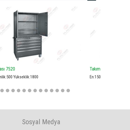
kım Arabası 7519
Takım Arabas
1500 Derinlik:700 Yükseklik:900
En:830 Derinlik
Sosyal Medya