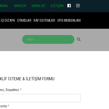
UMSAL
BAYİLER
KATALOG
İLETİŞİM
İÇİ DİZAYN
STANDLAR
RAF SİSTEMLERİ
OFİS MOBİLYALARI
KLİF İSTEME & İLETİŞİM FORMU
nız, Soyadınız
Posta