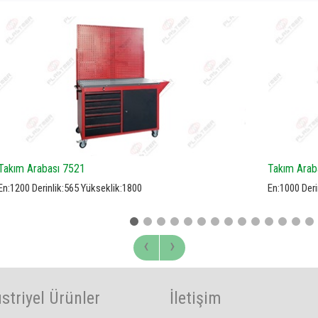
Takım Arabası 7520
Ta
En:1000 Derinlik:500 Yükseklik:1800
En:
‹
›
striyel Ürünler
İletişim