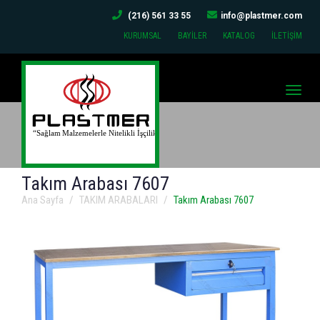
(216) 561 33 55
info@plastmer.com
KURUMSAL
BAYİLER
KATALOG
İLETİŞİM
Toggle
naviga
Takım Arabası 7607
Ana Sayfa
TAKIM ARABALARI
Takım Arabası 7607