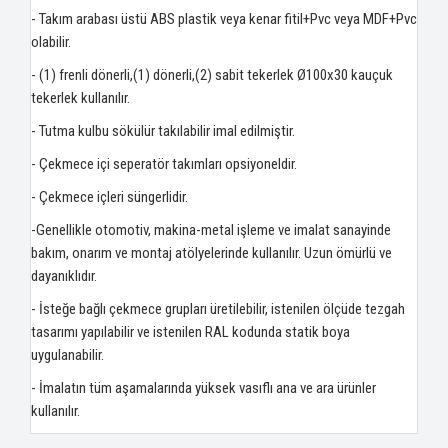
- Takım arabası üstü ABS plastik veya kenar fitil+Pvc veya MDF+Pvc
olabilir.
- (1) frenli dönerli,(1) dönerli,(2) sabit tekerlek Ø100x30 kauçuk
tekerlek kullanılır.
- Tutma kulbu sökülür takılabilir imal edilmiştir.
- Çekmece içi seperatör takımları opsiyoneldir.
- Çekmece içleri süngerlidir.
-Genellikle otomotiv, makina-metal işleme ve imalat sanayinde
bakım, onarım ve montaj atölyelerinde kullanılır. Uzun ömürlü ve
dayanıklıdır.
- İsteğe bağlı çekmece grupları üretilebilir, istenilen ölçüde tezgah
tasarımı yapılabilir ve istenilen RAL kodunda statik boya
uygulanabilir.
- İmalatın tüm aşamalarında yüksek vasıflı ana ve ara ürünler
kullanılır.