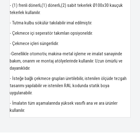
- (1) frenli dönerli,(1) dönerli,(2) sabit tekerlek Ø100x30 kauçuk
tekerlek kullanılır.
- Tutma kulbu sökülür takılabilir imal edilmiştir.
- Çekmece içi seperatör takımları opsiyoneldir.
- Çekmece içleri süngerlidir.
-Genellikle otomotiv, makina-metal işleme ve imalat sanayinde
bakım, onarım ve montaj atölyelerinde kullanılır. Uzun ömürlü ve
dayanıklıdır.
- İsteğe bağlı çekmece grupları üretilebilir, istenilen ölçüde tezgah
tasarımı yapılabilir ve istenilen RAL kodunda statik boya
uygulanabilir.
- İmalatın tüm aşamalarında yüksek vasıflı ana ve ara ürünler
kullanılır.