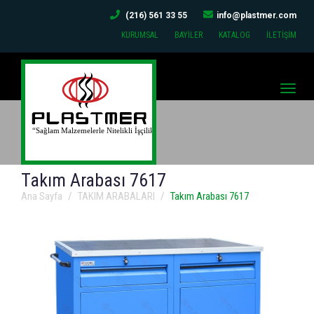
(216) 561 33 55
info@plastmer.com
KURUMSAL
BAYİLER
KATALOG
İLETİŞİM
Toggle
naviga
Takım Arabası 7617
Ana Sayfa
TAKIM ARABALARI
Takım Arabası 7617