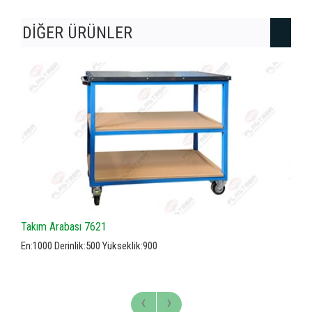
DİĞER ÜRÜNLER
Takım Arabası 7521
En:1200 Derinlik:565 Yükseklik:1800
‹
›