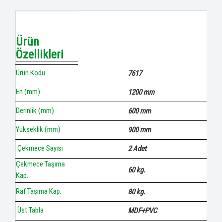
Ürün
Özellikleri
Ürün Kodu
7617
En (mm)
1200 mm
Derinlik (mm)
600 mm
Yükseklik (mm)
900 mm
Çekmece Sayısı
2 Adet
Çekmece Taşıma
60 kg.
Kap.
Raf Taşıma Kap.
80 kg.
Üst Tabla
MDF+PVC