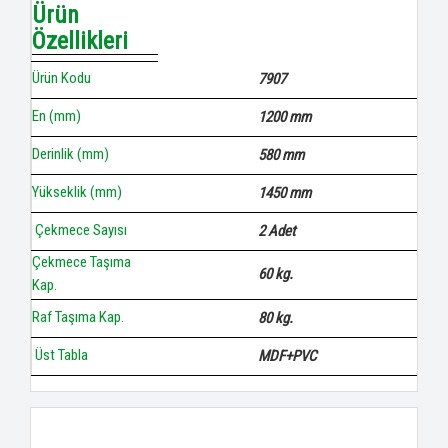
Ürün
Özellikleri
Ürün Kodu
7907
En (mm)
1200 mm
Derinlik (mm)
580 mm
Yükseklik (mm)
1450 mm
Çekmece Sayısı
2 Adet
Çekmece Taşıma
60 kg.
Kap.
Raf Taşıma Kap.
80 kg.
Üst Tabla
MDF+PVC