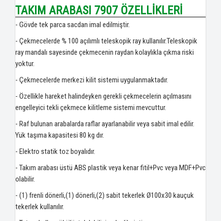
TAKIM ARABASI 7907 ÖZELLİKLERİ
- Gövde tek parca sacdan imal edilmiştir.
- Çekmecelerde % 100 açılımlı teleskopik ray kullanılır.Teleskopik
ray mandalı sayesinde çekmecenin raydan kolaylıkla çıkma riski
yoktur.
- Çekmecelerde merkezi kilit sistemi uygulanmaktadır.
- Özellikle hareket halindeyken gerekli çekmecelerin açılmasını
engelleyici tekli çekmece kilitleme sistemi mevcuttur.
- Raf bulunan arabalarda raflar ayarlanabilir veya sabit imal edilir.
Yük taşıma kapasitesi 80 kg dır.
- Elektro statik toz boyalıdır.
- Takım arabası üstü ABS plastik veya kenar fitil+Pvc veya MDF+Pvc
olabilir.
- (1) frenli dönerli,(1) dönerli,(2) sabit tekerlek Ø100x30 kauçuk
tekerlek kullanılır.