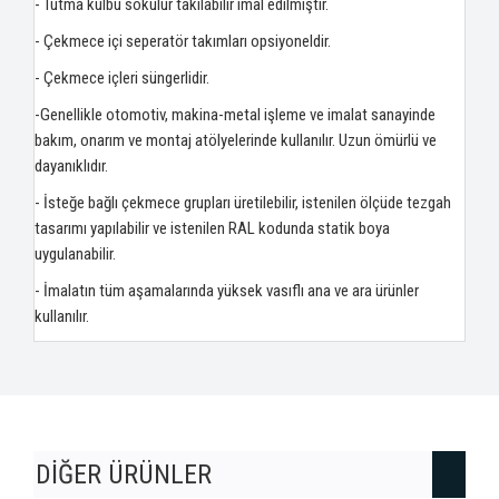
- Tutma kulbu sökülür takılabilir imal edilmiştir.
- Çekmece içi seperatör takımları opsiyoneldir.
- Çekmece içleri süngerlidir.
-Genellikle otomotiv, makina-metal işleme ve imalat sanayinde
bakım, onarım ve montaj atölyelerinde kullanılır. Uzun ömürlü ve
dayanıklıdır.
- İsteğe bağlı çekmece grupları üretilebilir, istenilen ölçüde tezgah
tasarımı yapılabilir ve istenilen RAL kodunda statik boya
uygulanabilir.
- İmalatın tüm aşamalarında yüksek vasıflı ana ve ara ürünler
kullanılır.
DİĞER ÜRÜNLER