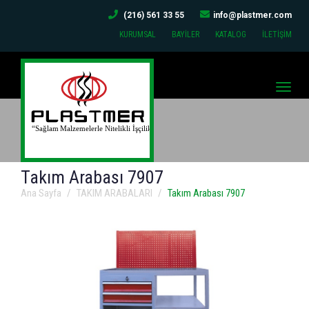
(216) 561 33 55
info@plastmer.com
KURUMSAL
BAYİLER
KATALOG
İLETİŞİM
Toggle
naviga
Takım Arabası 7907
Ana Sayfa
TAKIM ARABALARI
Takım Arabası 7907