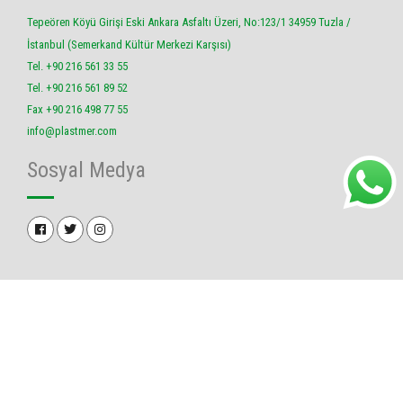
Tepeören Köyü Girişi Eski Ankara Asfaltı Üzeri, No:123/1 34959 Tuzla /
İstanbul (Semerkand Kültür Merkezi Karşısı)
Tel. +90 216 561 33 55
Tel. +90 216 561 89 52
Fax +90 216 498 77 55
info@plastmer.com
Sosyal Medya
© 2019 Plastmer Tüm Hakları Saklıdır.
Nirvana Ajans